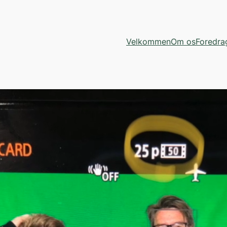
Velkommen
Om os
Foredra