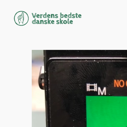
Spring
til
indhold