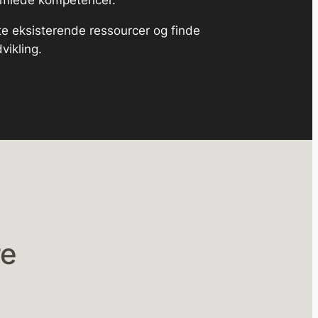
samlede kompetencer.
te eksisterende ressourcer og finde
vikling.
re