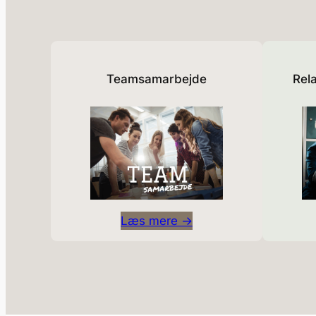
Teamsamarbejde
Rela
Læs mere →