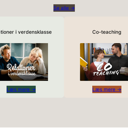
Se alle →
tioner i verdensklasse
Co-teaching
Læs mere →
Læs mere →