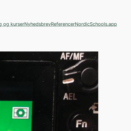
g og kurser
Nyhedsbrev
Referencer
NordicSchools.app