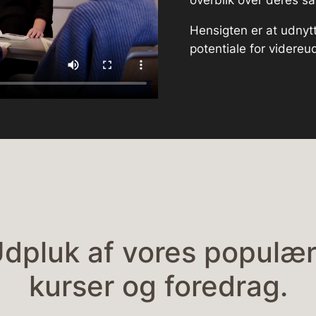
overblik over deres 
Hensigten er at udnyt
potentiale for videreud
dpluk af vores populæ
kurser og foredrag.