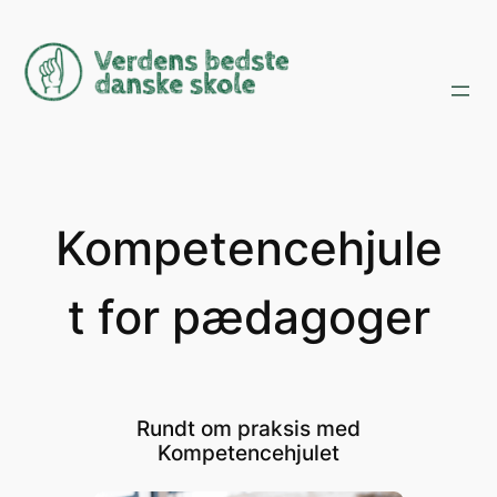
Spring
til
indhold
Kompetencehjule
t for pædagoger
Rundt om praksis med
Kompetencehjulet